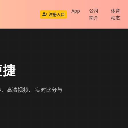
App
公司
体育
注册入口
简介
动态
便捷
、高清视频、 实时比分与