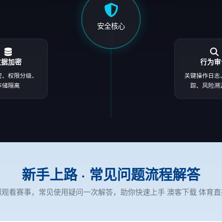
安全核心
数据加密
行为审
密、权限分级、
关键操作日志
存储隔离
踪、风险溯
新手上路 · 常见问题流程解答
到观看赛事，常见使用疑问一次解答，助你快速上手 澳客下载 体育直