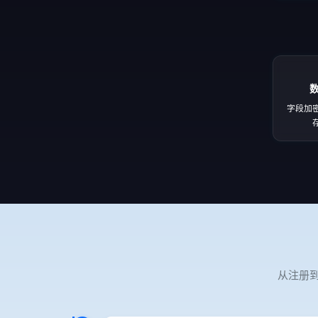
字段加
从注册