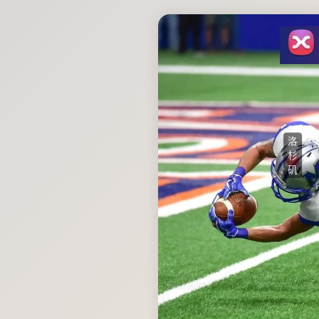
洛
杉
矶