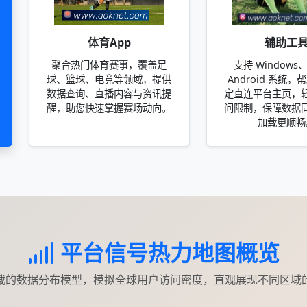
辅助工
体育App
支持 Windows、
聚合热门体育赛事，覆盖足
Android 系统
球、篮球、电竞等领域，提供
定直连平台主页，
数据查询、直播内容与资讯提
问限制，保障数据
醒，助您快速掌握赛场动向。
加载更顺畅
平台信号热力地图概览
载的数据分布模型，模拟全球用户访问密度，直观展现不同区域