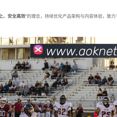
上、安全高效
”的理念，持续优化产品架构与内容体验，致力