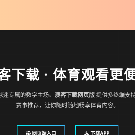
客下载
· 体育观看更
球迷专属的数字主场。
澳客下载网页版
提供多终端支持
赛事推荐，让你随时随地畅享体育内容。
网页端入口
下载APP