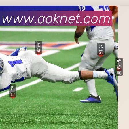
伦
北
敦
京
新
加
坡
巴
西