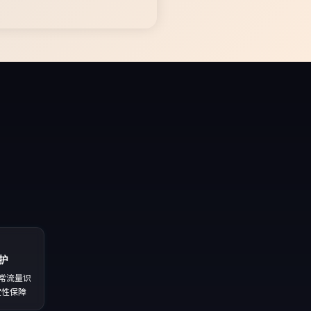
。
护
异常流量识
定性保障