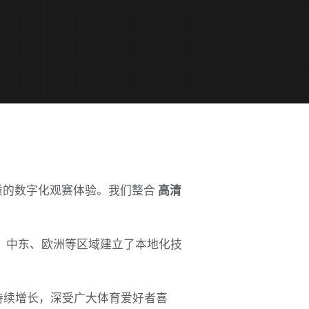
质的数字化观赛体验。我们整合
高清
亚、中东、欧洲等区域建立了本地化技
持续增长，深受广大体育爱好者喜