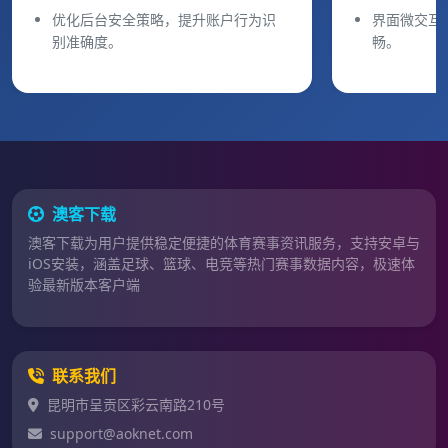
优化后台安全策略，提升账户行为识
界面微交互
别准确度。
畅。
澳客下载
澳客下载为用户提供稳定便捷的体育赛事资讯服务，支持安卓与
iOS安装，涵盖足球、篮球、电竞等热门赛事数据内容，极速体
验最新版本客户端
联系我们
昆明市呈贡区彩云南路210号
support@aoknet.com