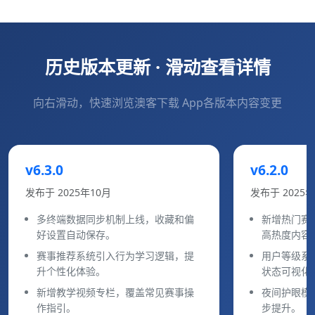
历史版本更新 · 滑动查看详情
向右滑动，快速浏览澳客下载 App各版本内容变更
v6.3.0
v6.2.0
发布于 2025年10月
发布于 2025
多终端数据同步机制上线，收藏和偏
新增热门赛
好设置自动保存。
高热度内容
赛事推荐系统引入行为学习逻辑，提
用户等级系
升个性化体验。
状态可视化
新增教学视频专栏，覆盖常见赛事操
夜间护眼模
作指引。
步提升。