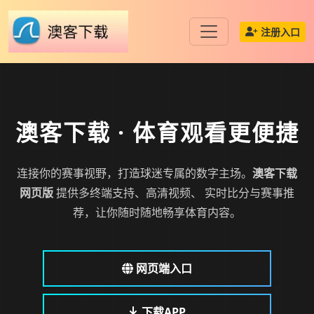
注册入口
澳客下载
· 体育观看更便捷
连接你的赛事视野，打造球迷专属的数字主场。
澳客下载
网页版
提供多终端支持、高清视频、 实时比分与赛事推
荐，让你随时随地畅享体育内容。
网页端入口
下载APP