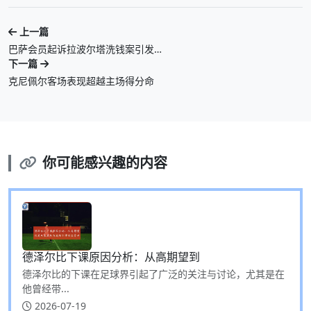
上一篇
巴萨会员起诉拉波尔塔洗钱案引发…
下一篇
克尼佩尔客场表现超越主场得分命
你可能感兴趣的内容
德泽尔比下课原因分析：从高期望到
德泽尔比的下课在足球界引起了广泛的关注与讨论，尤其是在
他曾经带...
2026-07-19