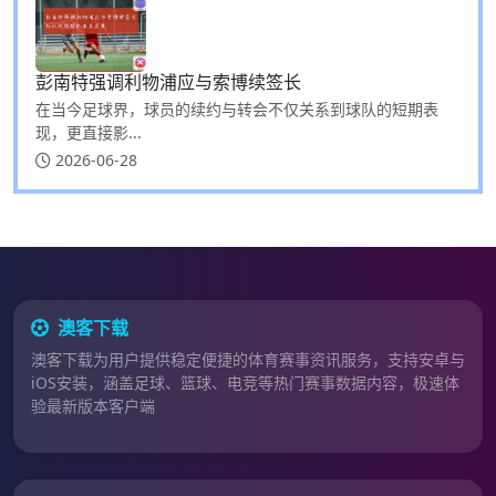
彭南特强调利物浦应与索博续签长
在当今足球界，球员的续约与转会不仅关系到球队的短期表
现，更直接影...
2026-06-28
澳客下载
澳客下载为用户提供稳定便捷的体育赛事资讯服务，支持安卓与
iOS安装，涵盖足球、篮球、电竞等热门赛事数据内容，极速体
验最新版本客户端