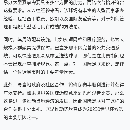
承办大型赛事需要具备多个方面的能力，而诺坎普恰好符合
这些要求。从以往经验来看，该球场有丰富的大型赛事承办
经验，包括西甲联赛、欧冠以及国际友谊赛等，对于如何管
理和组织大型活动具有成熟的方法论。
同时，其周边配套设施，比如交通网络和医疗服务，也为大
规模人群聚集提供保障。巴塞罗那市内完善的公共交通系
统，可以快速把观众从市区送达球场，即便是在比赛期间也
不会出现严重拥堵现象。这一点，对于国际足联来说，是评
估一个候选城市时的重要考量因素。
此外，与当地政府及社区合作，将确保赛事顺利进行并获得
广泛支持。如果世界各国球迷愿意来到巴萨观看比赛，那么
这将进一步推动当地经济的发展，因此国际足联对于这样的
合作关系十分重视，这是推动诺坎普成为20230世界杯候选
的重要原因之一。