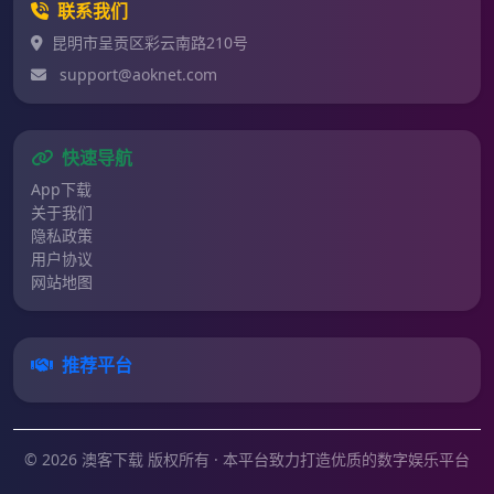
联系我们
昆明市呈贡区彩云南路210号
support@aoknet.com
快速导航
App下载
关于我们
隐私政策
用户协议
网站地图
推荐平台
© 2026 澳客下载 版权所有 · 本平台致力打造优质的数字娱乐平台