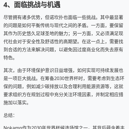
4、面临挑战与机遇
尽管拥有诸多优势，但诺坎扑也面临一些挑战。其中最显著
的问题是如何平衡传统与现代之间的矛盾。一方面，要保留
其作为历史悠久足球圣地的魅力；另一方面，又必须满足现
代社会对于安全性及舒适性的高期望。在这一点上，需要找
到合适的方法来解决问题，以避免因过度商业化而失去原有
特色。
其次，由于环境保护意识日益增强，如何实现可持续发展也
是一项巨大挑战。在筹备2030世界杯时，需要考虑到生态环
保的问题，例如减少碳排放以及合理利用能源资源等，这就
要求组织方在规划过程中充分关注环境因素，并制定相应措
施加以落实。
总结：
Nokamp作为2030年世界杯候选场馆之一，其背后蕴含着丰